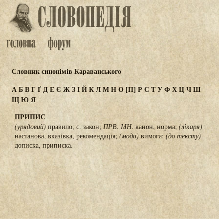
Словник синонімів Караванського
А
Б
В
Г
Ґ
Д
Е
Є
Ж
З
І
Й
К
Л
М
Н
О
[П]
Р
С
Т
У
Ф
Х
Ц
Ч
Ш
Щ
Ю
Я
ПРИПИС
(урядовий)
правило, с. закон;
ПРВ
.
МН
. канон, норма;
(лікаря)
настанова, вказівка, рекомендація;
(моди)
вимога;
(до тексту)
дописка, приписка.