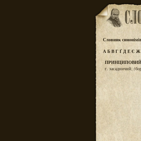
Словник синонімі
А
Б
В
Г
Ґ
Д
Е
Є
ПРИНЦИПОВИ
г. засадничий;
(бо