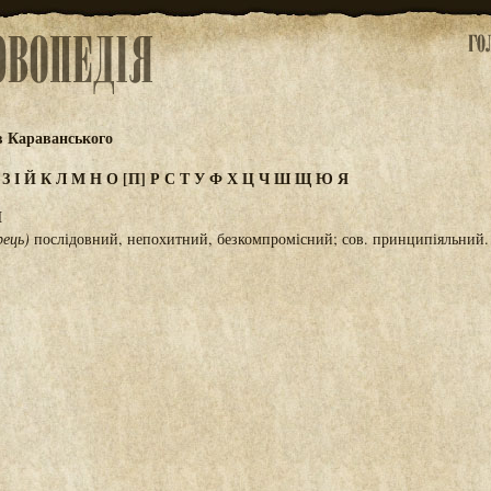
в Караванського
Ж
З
І
Й
К
Л
М
Н
О
[П]
Р
С
Т
У
Ф
Х
Ц
Ч
Ш
Щ
Ю
Я
Й
рець)
послідовний, непохитний, безкомпромісний; сов. принципіяльний.