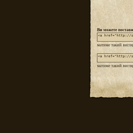
Ви можете постави
матиме такий вигл
матиме такий вигл