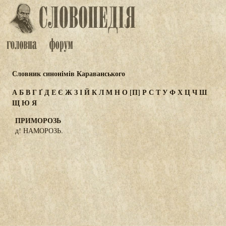
Словник синонімів Караванського
А
Б
В
Г
Ґ
Д
Е
Є
Ж
З
І
Й
К
Л
М
Н
О
[П]
Р
С
Т
У
Ф
Х
Ц
Ч
Ш
Щ
Ю
Я
ПРИМОРОЗЬ
д! НАМОРОЗЬ.