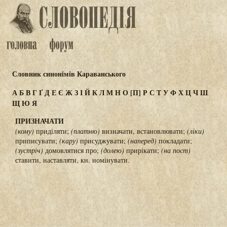
Словник синонімів Караванського
А
Б
В
Г
Ґ
Д
Е
Є
Ж
З
І
Й
К
Л
М
Н
О
[П]
Р
С
Т
У
Ф
Х
Ц
Ч
Ш
Щ
Ю
Я
ПРИЗНАЧАТИ
(кому)
приділяти;
(платню)
визначати, встановлювати;
(ліки)
приписувати;
(кару)
присуджувати;
(наперед)
покладати;
(зустріч)
домовлятися про;
(долею)
прирікати;
(на пост)
ставити, наставляти, кн. номінувати.