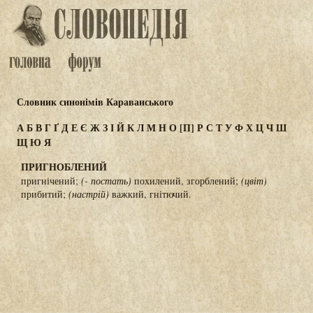
Словник синонімів Караванського
А
Б
В
Г
Ґ
Д
Е
Є
Ж
З
І
Й
К
Л
М
Н
О
[П]
Р
С
Т
У
Ф
Х
Ц
Ч
Ш
Щ
Ю
Я
ПРИГНОБЛЕНИЙ
пригнічений;
(- постать)
похилений, згорблений;
(цвіт)
прибитий;
(настрій)
важкий, гнітючий.