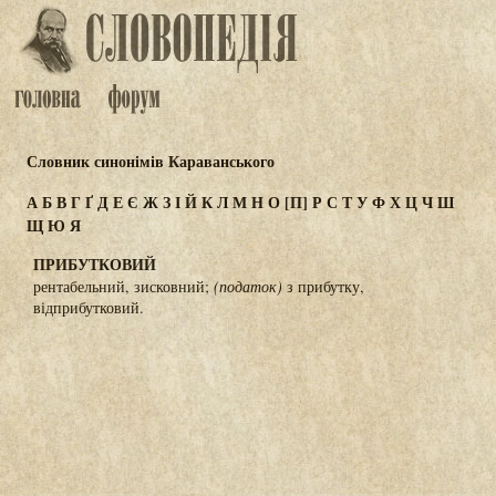
Словник синонімів Караванського
А
Б
В
Г
Ґ
Д
Е
Є
Ж
З
І
Й
К
Л
М
Н
О
[П]
Р
С
Т
У
Ф
Х
Ц
Ч
Ш
Щ
Ю
Я
ПРИБУТКОВИЙ
рентабельний, зисковний;
(податок)
з прибутку,
відприбутковий.