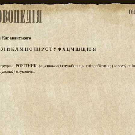
в Караванського
Ж
З
І
Й
К
Л
М
Н
О
[П]
Р
С
Т
У
Ф
Х
Ц
Ч
Ш
Щ
Ю
Я
, трудяга, РОБІТНИК;
(в установі)
службовець, співробітник;
(колега)
спів
ауковий)
науковець.