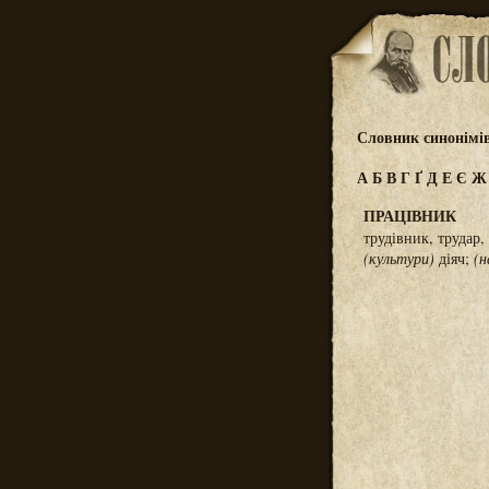
Словник синонімі
А
Б
В
Г
Ґ
Д
Е
Є
ПРАЦІВНИК
трудівник, трудар
(культури)
діяч;
(н