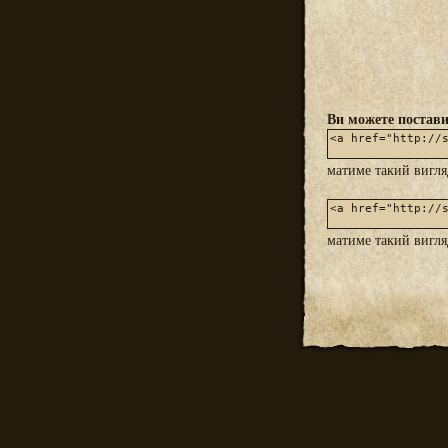
Ви можете постави
матиме такий вигл
матиме такий вигл