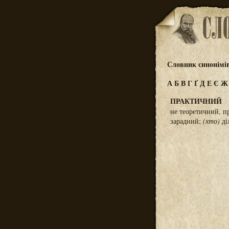
Словник синонімі
А
Б
В
Г
Ґ
Д
Е
Є
ПРАКТИЧНИЙ
не теоретичний, п
зарадний;
(хто)
ді