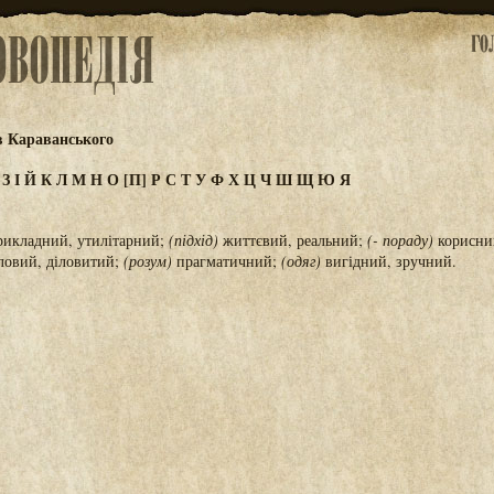
в Караванського
Ж
З
І
Й
К
Л
М
Н
О
[П]
Р
С
Т
У
Ф
Х
Ц
Ч
Ш
Щ
Ю
Я
рикладний, утилітарний;
(підхід)
життєвий, реальний;
(- пораду)
корисни
ловий, діловитий;
(розум)
прагматичний;
(одяг)
вигідний, зручний.