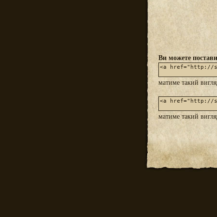
Ви можете постави
матиме такий вигл
матиме такий вигл