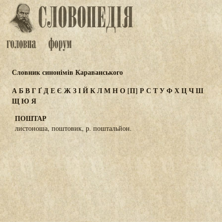
Словник синонімів Караванського
А
Б
В
Г
Ґ
Д
Е
Є
Ж
З
І
Й
К
Л
М
Н
О
[П]
Р
С
Т
У
Ф
Х
Ц
Ч
Ш
Щ
Ю
Я
ПОШТАР
листоноша, поштовик, р. поштальйон.