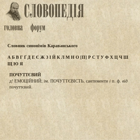
Словник синонімів Караванського
А
Б
В
Г
Ґ
Д
Е
Є
Ж
З
І
Й
К
Л
М
Н
О
[П]
Р
С
Т
У
Ф
Х
Ц
Ч
Ш
Щ
Ю
Я
ПОЧУТТЄВИЙ
д! ЕМОЦІЙНИЙ; ім. ПОЧУТТЄВІСТЬ, сантименти
і
п. ф.
від
почуттєвий.