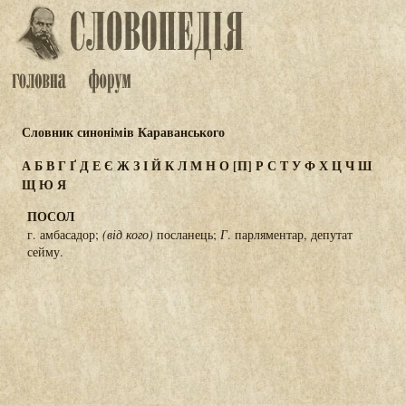
Словник синонімів Караванського
А
Б
В
Г
Ґ
Д
Е
Є
Ж
З
І
Й
К
Л
М
Н
О
[П]
Р
С
Т
У
Ф
Х
Ц
Ч
Ш
Щ
Ю
Я
ПОСОЛ
г. амбасадор;
(від кого)
посланець;
Г
. парляментар, депутат
сейму.