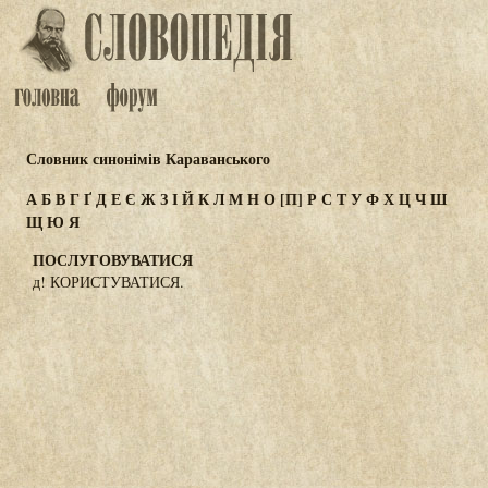
Словник синонімів Караванського
А
Б
В
Г
Ґ
Д
Е
Є
Ж
З
І
Й
К
Л
М
Н
О
[П]
Р
С
Т
У
Ф
Х
Ц
Ч
Ш
Щ
Ю
Я
ПОСЛУГОВУВАТИСЯ
д! КОРИСТУВАТИСЯ.