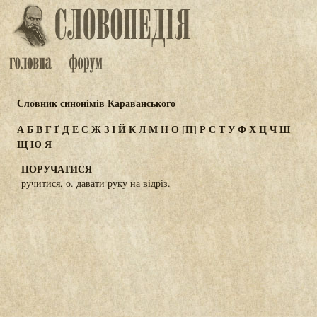
Словник синонімів Караванського
А
Б
В
Г
Ґ
Д
Е
Є
Ж
З
І
Й
К
Л
М
Н
О
[П]
Р
С
Т
У
Ф
Х
Ц
Ч
Ш
Щ
Ю
Я
ПОРУЧАТИСЯ
ручитися, о. давати руку на відріз.