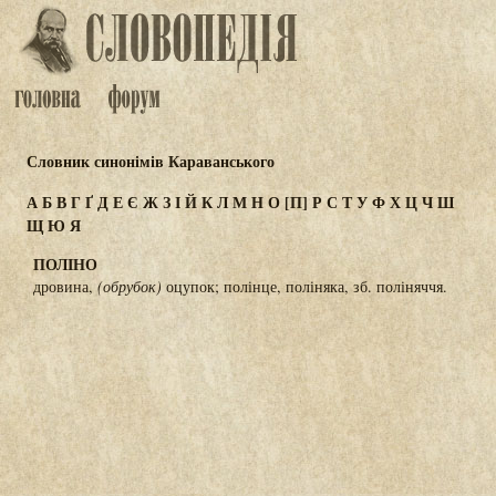
Словник синонімів Караванського
А
Б
В
Г
Ґ
Д
Е
Є
Ж
З
І
Й
К
Л
М
Н
О
[П]
Р
С
Т
У
Ф
Х
Ц
Ч
Ш
Щ
Ю
Я
ПОЛІНО
дровина,
(обрубок)
оцупок; полінце, поліняка, зб. поліняччя.