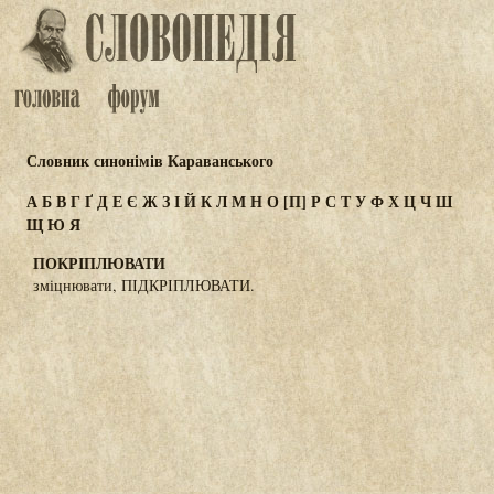
Словник синонімів Караванського
А
Б
В
Г
Ґ
Д
Е
Є
Ж
З
І
Й
К
Л
М
Н
О
[П]
Р
С
Т
У
Ф
Х
Ц
Ч
Ш
Щ
Ю
Я
ПОКРІПЛЮВАТИ
зміцнювати, ПІДКРІПЛЮВАТИ.