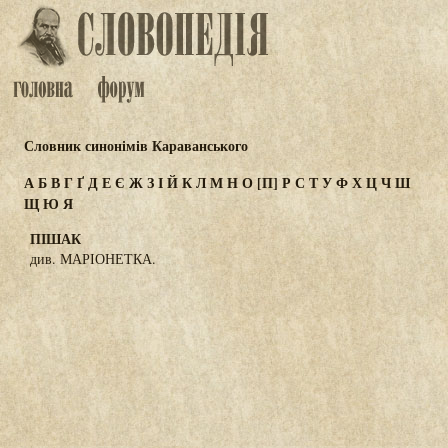
Словник синонімів Караванського
А
Б
В
Г
Ґ
Д
Е
Є
Ж
З
І
Й
К
Л
М
Н
О
[П]
Р
С
Т
У
Ф
Х
Ц
Ч
Ш
Щ
Ю
Я
ПІШАК
див. МАРІОНЕТКА.