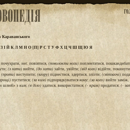
в Караванського
Ж
З
І
Й
К
Л
М
Н
О
[П]
Р
С
Т
У
Ф
Х
Ц
Ч
Ш
Щ
Ю
Я
, почухрати, неґ. повіятися,
(поволокти ноги)
поплентатися, пошкандибат
ути;
(з хати)
вийти,
(до хати)
зайти, увійти;
(від кого)
відійти, покинут
;
(проти)
виступити;
(вгору)
піднестися, здертися, злізти;
(світзаочі)
пода
трощі)
пуститися;
(за ким)
підпорядкуватися
кому
;
(за кого)
вийти заміж,
ти шлюб> з
ким
;
(в діло)
здатися, використатися;
(- крам)
продатися;
(- за