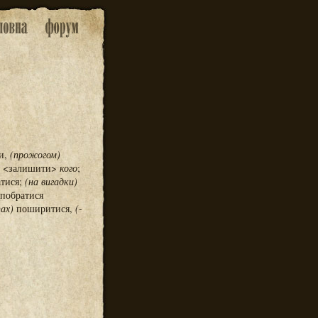
и,
(прожогом)
и <залишити>
кого
;
тися;
(на вигадки)
 побратися
пах)
поширитися,
(-