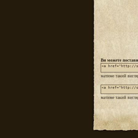
Ви можете постави
матиме такий вигл
матиме такий вигл