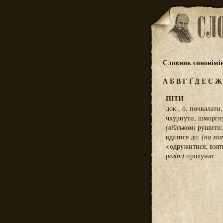
Словник синонімі
А
Б
В
Г
Ґ
Д
Е
Є
ПІТИ
док., о. почвалати
чкурнути, шморгн
(військом)
рушити
вдатися до;
(на хи
<одружитися, взя
регіт)
пролунат