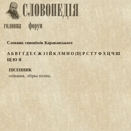
Словник синонімів Караванського
А
Б
В
Г
Ґ
Д
Е
Є
Ж
З
І
Й
К
Л
М
Н
О
[П]
Р
С
Т
У
Ф
Х
Ц
Ч
Ш
Щ
Ю
Я
ПІСЕННИК
співаник, збірка пісень.