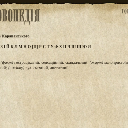
в Караванського
Ж
З
І
Й
К
Л
М
Н
О
[П]
Р
С
Т
У
Ф
Х
Ц
Ч
Ш
Щ
Ю
Я
;
(факт)
гостроцікавий, сенсаційний, скандальний;
(жарт)
малопристойн
ьний;
(- жінку)
вул. смачний, апетитний.