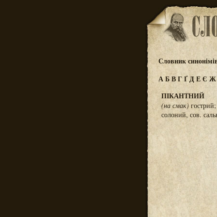
Словник синонімі
А
Б
В
Г
Ґ
Д
Е
Є
ПІКАНТНИЙ
(на смак)
гострий
солоний, сов. сал