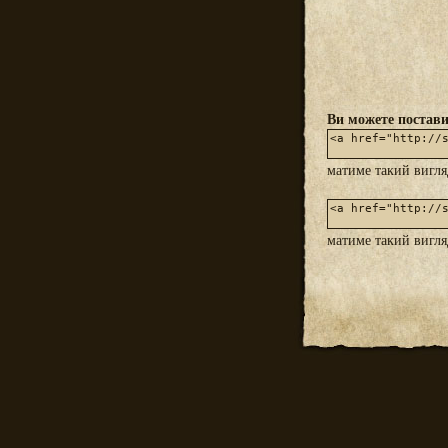
Ви можете постави
матиме такий вигл
матиме такий вигл