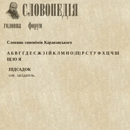
Словник синонімів Караванського
А
Б
В
Г
Ґ
Д
Е
Є
Ж
З
І
Й
К
Л
М
Н
О
[П]
Р
С
Т
У
Ф
Х
Ц
Ч
Ш
Щ
Ю
Я
ПІДСАДОК
сов. засідатель.