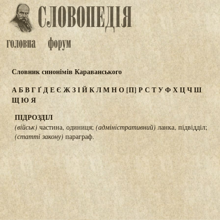
Словник синонімів Караванського
А
Б
В
Г
Ґ
Д
Е
Є
Ж
З
І
Й
К
Л
М
Н
О
[П]
Р
С
Т
У
Ф
Х
Ц
Ч
Ш
Щ
Ю
Я
ПІДРОЗДІЛ
(військ)
частина, одиниця;
(адміністративний)
ланка, підвідділ;
(статті закону)
параграф.