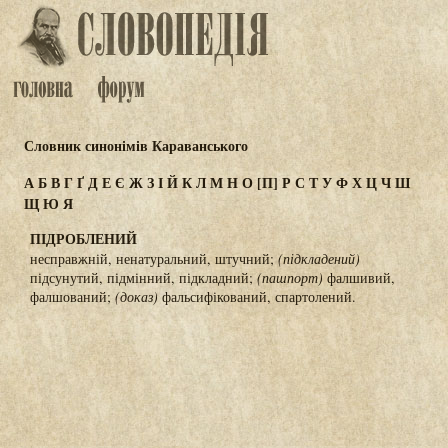
Словник синонімів Караванського
А
Б
В
Г
Ґ
Д
Е
Є
Ж
З
І
Й
К
Л
М
Н
О
[П]
Р
С
Т
У
Ф
Х
Ц
Ч
Ш
Щ
Ю
Я
ПІДРОБЛЕНИЙ
несправжній, ненатуральний, штучний;
(підкладений)
підсунутий, підмінний, підкладний;
(пашпорт)
фалшивий,
фалшований;
(доказ)
фальсифікований, спартолений.