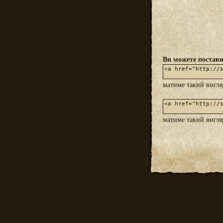
Ви можете постави
матиме такий вигл
матиме такий вигл