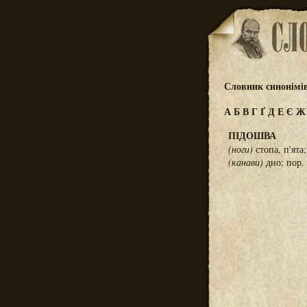
Словник синонімі
А
Б
В
Г
Ґ
Д
Е
Є
ПІДОШВА
(ноги)
стопа, п'ята
(канави)
дно; пор