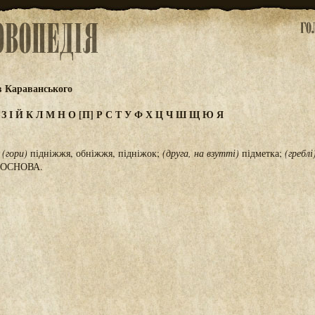
в Караванського
Ж
З
І
Й
К
Л
М
Н
О
[П]
Р
С
Т
У
Ф
Х
Ц
Ч
Ш
Щ
Ю
Я
;
(гори)
підніжжя, обніжжя, підніжок;
(друга, на взутті)
підметка;
(греблі
. ОСНОВА.