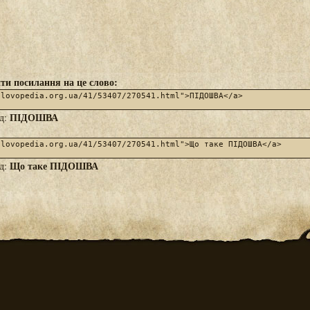
ти посилання на це слово:
ПІДОШВА
яд:
Що таке ПІДОШВА
яд: