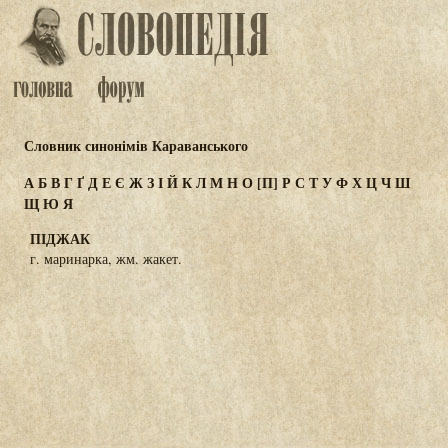
Словник синонімів Караванського
А
Б
В
Г
Ґ
Д
Е
Є
Ж
З
І
Й
К
Л
М
Н
О
[П]
Р
С
Т
У
Ф
Х
Ц
Ч
Ш
Щ
Ю
Я
ПІДЖАК
г. маринарка, жм. жакет.