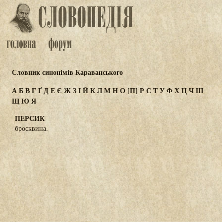
Словник синонімів Караванського
А
Б
В
Г
Ґ
Д
Е
Є
Ж
З
І
Й
К
Л
М
Н
О
[П]
Р
С
Т
У
Ф
Х
Ц
Ч
Ш
Щ
Ю
Я
ПЕРСИК
бросквина.