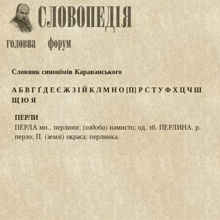
Словник синонімів Караванського
А
Б
В
Г
Ґ
Д
Е
Є
Ж
З
І
Й
К
Л
М
Н
О
[П]
Р
С
Т
У
Ф
Х
Ц
Ч
Ш
Щ
Ю
Я
ПЕРЛИ
ПЕРЛА мн., перлини;
(оздоба)
намисто; од. зб. ПЕРЛИНА, р.
перло; П.
(землі)
окраса; перлинка.