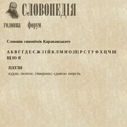
Словник синонімів Караванського
А
Б
В
Г
Ґ
Д
Е
Є
Ж
З
І
Й
К
Л
М
Н
О
[П]
Р
С
Т
У
Ф
Х
Ц
Ч
Ш
Щ
Ю
Я
ПАТЛИ
кудли, пелехи;
(тварини)
<довга> шерсть.