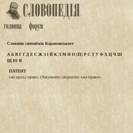
Словник синонімів Караванського
А
Б
В
Г
Ґ
Д
Е
Є
Ж
З
І
Й
К
Л
М
Н
О
[П]
Р
С
Т
У
Ф
Х
Ц
Ч
Ш
Щ
Ю
Я
ПАТЕНТ
(на щось)
право;
(документ)
свідоцтво <на право>.