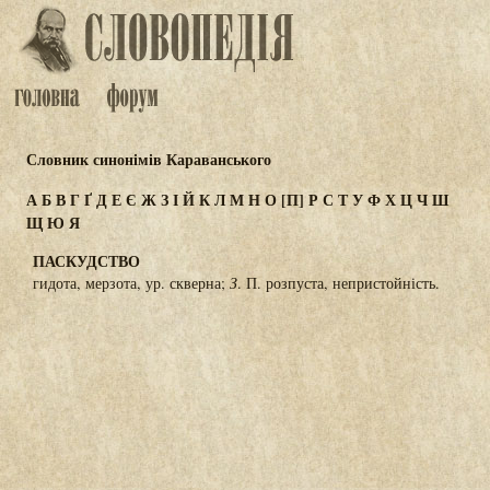
Словник синонімів Караванського
А
Б
В
Г
Ґ
Д
Е
Є
Ж
З
І
Й
К
Л
М
Н
О
[П]
Р
С
Т
У
Ф
Х
Ц
Ч
Ш
Щ
Ю
Я
ПАСКУДСТВО
гидота, мерзота, ур. скверна;
З
. П. розпуста, непристойність.