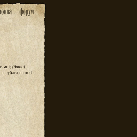
 тямці;
(довго)
зарубати на носі;