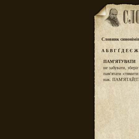
Словник синонімі
А
Б
В
Г
Ґ
Д
Е
Є
ПАМ'ЯТУВАТИ
не забувати, збері
пам'ятати <тямити
нак. ПАМ'ЯТАЙ|ТЕ|! 