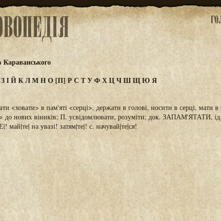
в Караванського
Ж
З
І
Й
К
Л
М
Н
О
[П]
Р
С
Т
У
Ф
Х
Ц
Ч
Ш
Щ
Ю
Я
гати <ховати> в пам'яті <серці>, держати в голові, носити в серці, мати в
> до нових віників; П. усвідомлювати, розуміти; док. ЗАПАМ'ЯТАТИ, ід. 
май|те| на увазі! затям|те|! с. начувай|те|ся!