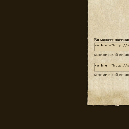
Ви можете постави
матиме такий вигл
матиме такий вигл