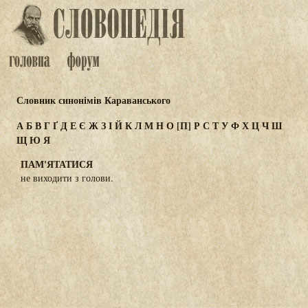
Словник синонімів Караванського
А
Б
В
Г
Ґ
Д
Е
Є
Ж
З
І
Й
К
Л
М
Н
О
[П]
Р
С
Т
У
Ф
Х
Ц
Ч
Ш
Щ
Ю
Я
ПАМ'ЯТАТИСЯ
не виходити з голови.