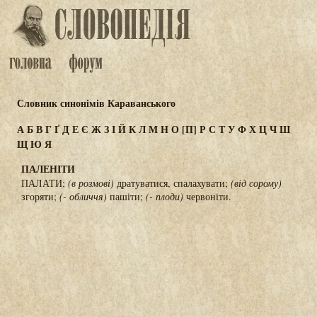
Словник синонімів Караванського
А
Б
В
Г
Ґ
Д
Е
Є
Ж
З
І
Й
К
Л
М
Н
О
[П]
Р
С
Т
У
Ф
Х
Ц
Ч
Ш
Щ
Ю
Я
ПАЛЕНІТИ
ПАЛАТИ;
(в розмові)
дратуватися, спалахувати;
(від сорому)
згоряти;
(- обличчя)
пашіти;
(- плоди)
червоніти.