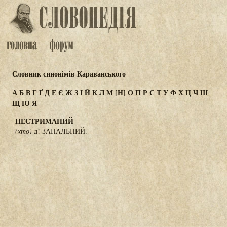
Словник синонімів Караванського
А
Б
В
Г
Ґ
Д
Е
Є
Ж
З
І
Й
К
Л
М
[Н]
О
П
Р
С
Т
У
Ф
Х
Ц
Ч
Ш
Щ
Ю
Я
НЕСТРИМАНИЙ
(хто)
д! ЗАПАЛЬНИЙ.