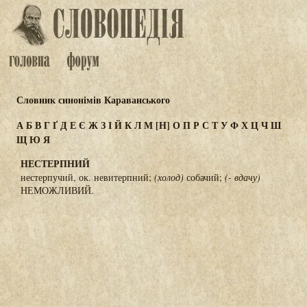
Словник синонімів Караванського
А
Б
В
Г
Ґ
Д
Е
Є
Ж
З
І
Й
К
Л
М
[Н]
О
П
Р
С
Т
У
Ф
Х
Ц
Ч
Ш
Щ
Ю
Я
НЕСТЕРПНИЙ
нестерпучий, ок. невитерпний;
(холод)
собачий;
(- вдачу)
НЕМОЖЛИВИЙ.