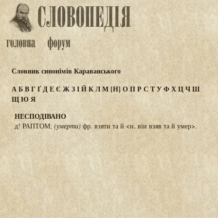
Словник синонімів Караванського
А
Б
В
Г
Ґ
Д
Е
Є
Ж
З
І
Й
К
Л
М
[Н]
О
П
Р
С
Т
У
Ф
Х
Ц
Ч
Ш
Щ
Ю
Я
НЕСПОДІВАНО
д! РАПТОМ;
(умерти)
фр. взяти та й <н. він взяв та й умер>.