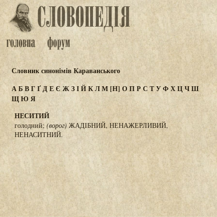
Словник синонімів Караванського
А
Б
В
Г
Ґ
Д
Е
Є
Ж
З
І
Й
К
Л
М
[Н]
О
П
Р
С
Т
У
Ф
Х
Ц
Ч
Ш
Щ
Ю
Я
НЕСИТИЙ
голодний;
(ворог)
ЖАДІБНИЙ, НЕНАЖЕРЛИВИЙ,
НЕНАСИТНИЙ.