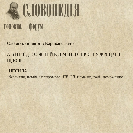
Словник синонімів Караванського
А
Б
В
Г
Ґ
Д
Е
Є
Ж
З
І
Й
К
Л
М
[Н]
О
П
Р
С
Т
У
Ф
Х
Ц
Ч
Ш
Щ
Ю
Я
НЕСИЛА
безсилля, неміч, неспромога;
ПР СЛ
. нема як, годі, неможливо.