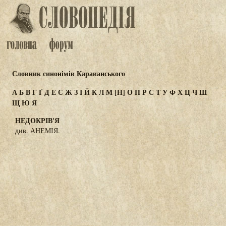
Словник синонімів Караванського
А
Б
В
Г
Ґ
Д
Е
Є
Ж
З
І
Й
К
Л
М
[Н]
О
П
Р
С
Т
У
Ф
Х
Ц
Ч
Ш
Щ
Ю
Я
НЕДОКРІВ'Я
див. АНЕМІЯ.