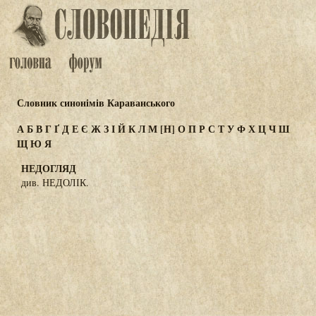
Словник синонімів Караванського
А
Б
В
Г
Ґ
Д
Е
Є
Ж
З
І
Й
К
Л
М
[Н]
О
П
Р
С
Т
У
Ф
Х
Ц
Ч
Ш
Щ
Ю
Я
НЕДОГЛЯД
див. НЕДОЛІК.