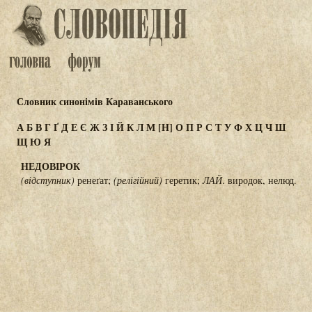
Словник синонімів Караванського
А
Б
В
Г
Ґ
Д
Е
Є
Ж
З
І
Й
К
Л
М
[Н]
О
П
Р
С
Т
У
Ф
Х
Ц
Ч
Ш
Щ
Ю
Я
НЕДОВІРОК
(відступник)
ренеґат;
(релігійний)
геретик;
ЛАЙ
. виродок, нелюд.