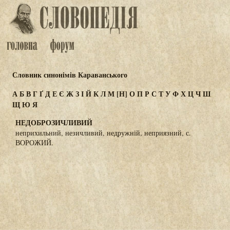
Словник синонімів Караванського
А
Б
В
Г
Ґ
Д
Е
Є
Ж
З
І
Й
К
Л
М
[Н]
О
П
Р
С
Т
У
Ф
Х
Ц
Ч
Ш
Щ
Ю
Я
НЕДОБРОЗИЧЛИВИЙ
неприхильний, незичливий, недружній, неприязний, с.
ВОРОЖИЙ.