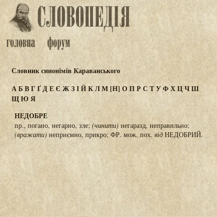
Словник синонімів Караванського
А
Б
В
Г
Ґ
Д
Е
Є
Ж
З
І
Й
К
Л
М
[Н]
О
П
Р
С
Т
У
Ф
Х
Ц
Ч
Ш
Щ
Ю
Я
НЕДОБРЕ
пр., погано, негарно, зле;
(чинити)
негаразд, неправильно;
(вражати)
неприємно, прикро; ФР. мож. пох.
від
НЕДОБРИЙ.