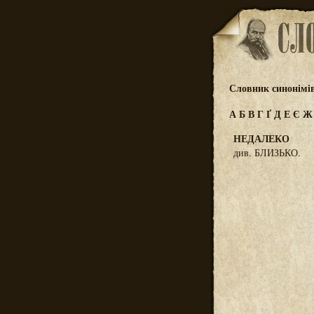
Словник синонімі
А
Б
В
Г
Ґ
Д
Е
Є
НЕДАЛЕКО
див. БЛИЗЬКО.