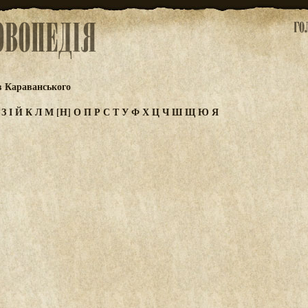
в Караванського
Ж
З
І
Й
К
Л
М
[Н]
О
П
Р
С
Т
У
Ф
Х
Ц
Ч
Ш
Щ
Ю
Я