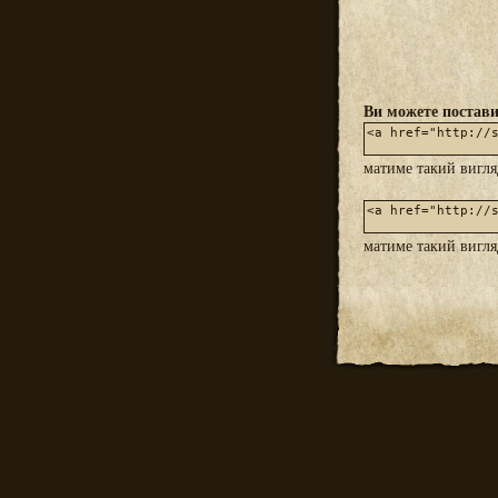
Ви можете постави
матиме такий вигл
матиме такий вигл