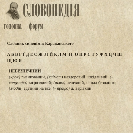
Словник синонімів Караванського
А
Б
В
Г
Ґ
Д
Е
Є
Ж
З
І
Й
К
Л
М
[Н]
О
П
Р
С
Т
У
Ф
Х
Ц
Ч
Ш
Щ
Ю
Я
НЕБЕЗПЕЧНИЙ
(крок)
ризикований,
(клімат)
нездоровий, шкідливий;
(-
ситуацію)
загрозливий;
(шлях)
непевний, о. над безоднею;
(злодій)
здатний на все;
(- працю)
д. варівкий.