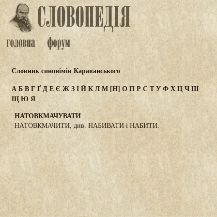
Словник синонімів Караванського
А
Б
В
Г
Ґ
Д
Е
Є
Ж
З
І
Й
К
Л
М
[Н]
О
П
Р
С
Т
У
Ф
Х
Ц
Ч
Ш
Щ
Ю
Я
НАТОВКМАЧУВАТИ
НАТОВКМАЧИТИ, див. НАБИВАТИ і НАБИТИ.