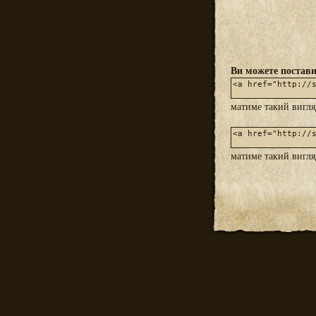
Ви можете постави
матиме такий вигл
матиме такий вигл