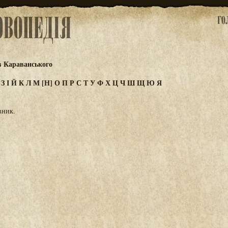
в Караванського
Ж
З
І
Й
К
Л
М
[Н]
О
П
Р
С
Т
У
Ф
Х
Ц
Ч
Ш
Щ
Ю
Я
вник.