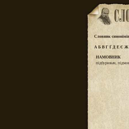
Словник синонімі
А
Б
В
Г
Ґ
Д
Е
Є
НАМОВНИК
підбурювач, підмо