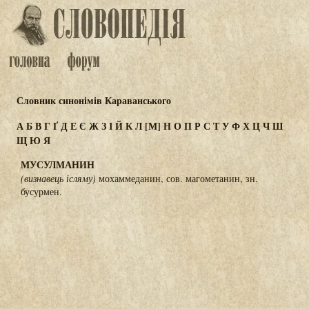
Словник синонімів Караванського
А
Б
В
Г
Ґ
Д
Е
Є
Ж
З
І
Й
К
Л
[М]
Н
О
П
Р
С
Т
У
Ф
Х
Ц
Ч
Ш
Щ
Ю
Я
МУСУЛМАНИН
(визнавець ісляму)
мохаммеданин, сов. магометанин, зн.
бусурмен.