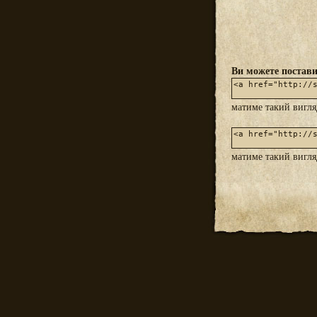
Ви можете постави
матиме такий вигл
матиме такий вигл