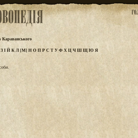
в Караванського
Ж
З
І
Й
К
Л
[М]
Н
О
П
Р
С
Т
У
Ф
Х
Ц
Ч
Ш
Щ
Ю
Я
И
соби.