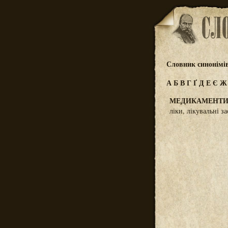
Словник синонімі
А
Б
В
Г
Ґ
Д
Е
Є
МЕДИКАМЕНТ
ліки, лікувальні за