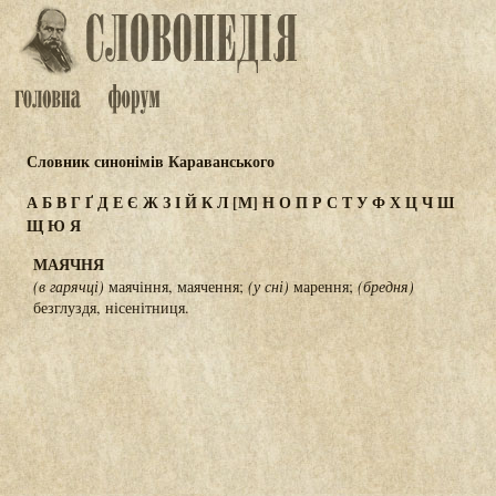
Словник синонімів Караванського
А
Б
В
Г
Ґ
Д
Е
Є
Ж
З
І
Й
К
Л
[М]
Н
О
П
Р
С
Т
У
Ф
Х
Ц
Ч
Ш
Щ
Ю
Я
МАЯЧНЯ
(в гарячці)
маячіння, маячення;
(у сні)
марення;
(бредня)
безглуздя, нісенітниця.