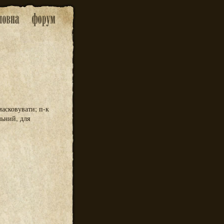
асковувати; п-к
ьний, для