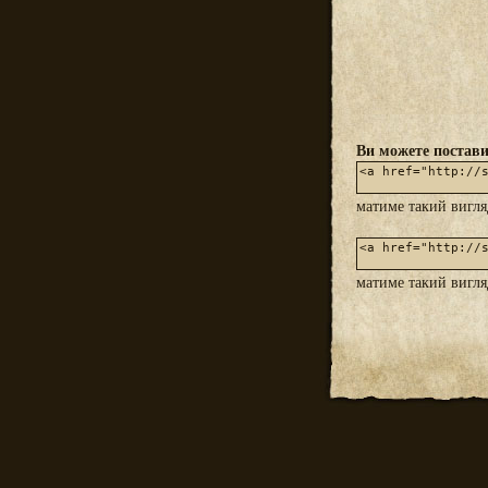
Ви можете постави
матиме такий вигл
матиме такий вигл