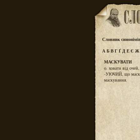
Словник синонімі
А
Б
В
Г
Ґ
Д
Е
Є
МАСКУВАТИ
о. ховати від очей
-УЮЧИЙ, що маскує
маскування.