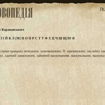
в Караванського
Ж
З
І
Й
К
Л
[М]
Н
О
П
Р
С
Т
У
Ф
Х
Ц
Ч
Ш
Щ
Ю
Я
,
(гірше кращим)
личкувати, заличковувати; П. приховувати;
(на війні)
зам
, здатний замаскувати, зайнятий маскуванням, маскувальник, маскувал